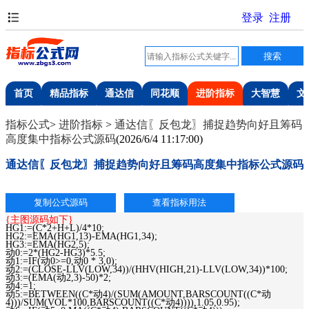
首页
精品指标
通达信
同花顺
进阶指标
大智慧
文
指标公式
>
进阶指标
>
通达信〖反包龙〗捕捉趋势向好且筹码
高度集中指标公式源码
(
2026/6/4 11:17:00
)
通达信〖反包龙〗捕捉趋势向好且筹码高度集中指标公式源码
{主图源码如下}
HG1:=(C*2+H+L)/4*10;
HG2:=EMA(HG1,13)-EMA(HG1,34);
HG3:=EMA(HG2,5);
动0:=2*(HG2-HG3)*5.5;
动1:=IF(动0>=0,动0 * 3,0);
动2:=(CLOSE-LLV(LOW,34))/(HHV(HIGH,21)-LLV(LOW,34))*100;
动3:=(EMA(动2,3)-50)*2;
动4:=1;
动5:=BETWEEN((C*动4)/(SUM(AMOUNT,BARSCOUNT((C*动
4)))/SUM(VOL*100,BARSCOUNT((C*动4)))),1.05,0.95);