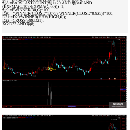
动8:=BARSLASTCOUNT(动1>20 AND 动3>0 AND
(EXPMA(C,10)>EXPMA(C,60)))=1;
动9:=PWINNER(30,C)*100;
D20:=(WINNER(CLOSE*1.075)-WINNER(CLOSE*0.925))*100;
D21:=D20/WINNER(HHV(HIGH,0));
D22:=CROSS(动9,D21);
XG:D22 AND 动8;