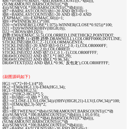
动6:=IF(动5=0,MA((C*动4),BARSCOUNT((C*动4))),
(SUM(AMOUNT,BARSCOUNT((C*动
4)))/SUM(VOL*100,BARSCOUNT((C*动4)))));
动7:=BARSLASTCOUNT(动1>20 AND 动3>0)=1;
动8:=BARSLASTCOUNT(动1>20 AND 动3>0 AND
(EXPMA(C,10)>EXPMA(C,60)))=1;
动9:=PWINNER(30,C)*100;
D20:=(WINNER(CLOSE*1.075)-WINNER(CLOSE*0.925))*100;
D21:=D20/WINNER(HHV(HIGH,0));
D22:=CROSS(动9,D21);
趋势:EMA(EMA(C,5),5),COLORRED,LINETHICK2,POINTDOT;
IF(REF(趋势,1)>趋势,趋势,DRAWNULL),COLORFF0000,DOTLINE;
STICKLINE(动8,O,C,2,-1),COLORMAGENTA;
STICKLINE(动1>20 AND 动3>0,O,C,2.0,-1),COLOR0000FF;
STICKLINE(动7,O,C,2,0),COLORRED;
STICKLINE(D22 AND 动7,O,C,0.1,-1),COLOR00FFFF;
DRAWICON(D22 AND 动7,L*1.002,29);
DRAWICON(D22 AND 动8,L*0.96,34);
DRAWTEXT(D22 AND 动8,L*0.96,' 反包龙'),COLOR00FFFF;
{副图源码如下}
HG1:=(C*2+H+L)/4*10;
HG2:=EMA(HG1,13)-EMA(HG1,34);
HG3:=EMA(HG2,5);
动0:=2*(HG2-HG3)*5.5;
动1:=IF(动0>=0,动0 * 3,0);
动2:=(CLOSE-LLV(LOW,34))/(HHV(HIGH,21)-LLV(LOW,34))*100;
动3:=(EMA(动2,3)-50)*2;
动4:=1;
动5:=BETWEEN((C*动4)/(SUM(AMOUNT,BARSCOUNT((C*动
4)))/SUM(VOL*100,BARSCOUNT((C*动4)))),1.05,0.95);
动6:=IF(动5=0,MA((C*动4),BARSCOUNT((C*动4))),
(SUM(AMOUNT,BARSCOUNT((C*动
4)))/SUM(VOL*100,BARSCOUNT((C*动4)))));
动7:=BARSLASTCOUNT(动1>20 AND 动3>0)=1;