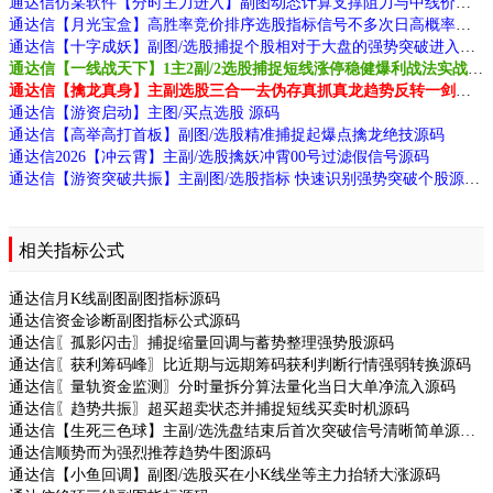
通达信仿某软件【分时主力进入】副图动态计算支撑阻力与中线价位支撑阻力位的关系源码
通达信【月光宝盒】高胜率竞价排序选股指标信号不多次日高概率有肉源码
通达信【十字成妖】副图/选股捕捉个股相对于大盘的强势突破进入变盘源码
通达信【一线战天下】1主2副/2选股捕捉短线涨停稳健爆利战法实战经验设计源码
通达信【擒龙真身】主副选股三合一去伪存真抓真龙趋势反转一剑封喉源码
通达信【游资启动】主图/买点选股 源码
通达信【高举高打首板】副图/选股精准捕捉起爆点擒龙绝技源码
通达信2026【冲云霄】主副/选股擒妖冲霄00号过滤假信号源码
通达信【游资突破共振】主副图/选股指标 快速识别强势突破个股源码
相关指标公式
通达信月K线副图副图指标源码
通达信资金诊断副图指标公式源码
通达信〖孤影闪击〗捕捉缩量回调与蓄势整理强势股源码
通达信〖获利筹码峰〗比近期与远期筹码获利判断行情强弱转换源码
通达信〖量轨资金监测〗分时量拆分算法量化当日大单净流入源码
通达信〖趋势共振〗超买超卖状态并捕捉短线买卖时机源码
通达信【生死三色球】主副/选洗盘结束后首次突破信号清晰简单源码
通达信顺势而为强烈推荐趋势牛图源码
通达信【小鱼回调】副图/选股买在小K线坐等主力抬轿大涨源码