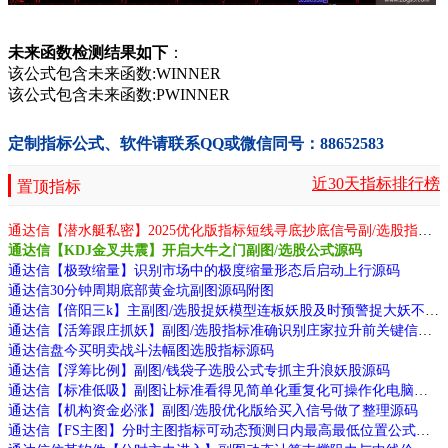
未来函数检测结果如下
：
该公式包含未来函数:WINNER
该公式包含未来函数:PWINNER
定制指标公式、软件请联系QQ或微信同号：88652583
近30天指标排行榜
置顶指标
通达信【潜水艇私密】2025优化版指标短线寻底抄底信号副/选股指标无未来函数手机电脑通用源码
通达信【KDJ金叉共震】开启大牛之门副图/选股公式源码
通达信【极致缩量】识别市场中的极度缩量形态后启动上行源码
通达信30分钟周期底部黄金坑副图源码附图
通达信【倍阳三k】主副图/选股捉妖模型连板妖股及时预警捉大妖不断源码
通达信【活筹跟庄抓妖】副图/选股指标准确识别庄家拉升前关键信号不错过后续主升浪行情源码
通达信盘今买明卖战斗法幅图选股指标源码
通达信【浮筹比例】副图/钱袋子选股公式专抓主升浪妖股源码
通达信【标准低吸】副图让标准看得见简单化重复化可操作化电脑手机通用源码
通达信【机构资金必涨】副图/选股优化版给买入信号做了整理源码
通达信【FS主图】分时主图指标可动态预测日内最高最低位置公式源码