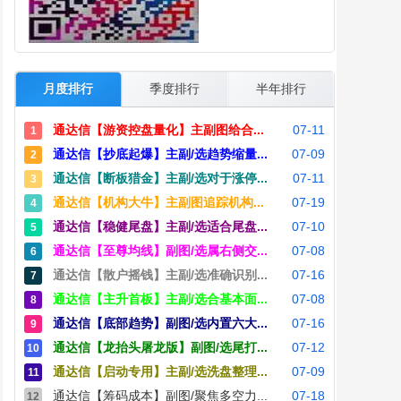
月度排行
季度排行
半年排行
通达信【游资控盘量化】主副图给合...
07-11
1
通达信【抄底起爆】主副/选趋势缩量...
07-09
2
通达信【断板猎金】主副/选对于涨停...
07-11
3
通达信【机构大牛】主副图追踪机构...
07-19
4
通达信【稳健尾盘】主副/选适合尾盘...
07-10
5
通达信【至尊均线】副图/选属右侧交...
07-08
6
通达信【散户摇钱】主副/选准确识别...
07-16
7
通达信【主升首板】主副/选合基本面...
07-08
8
通达信【底部趋势】副图/选内置六大...
07-16
9
通达信【龙抬头屠龙版】副图/选尾打...
07-12
10
通达信【启动专用】主副/选洗盘整理...
07-09
11
通达信【筹码成本】副图/聚焦多空力...
07-18
12