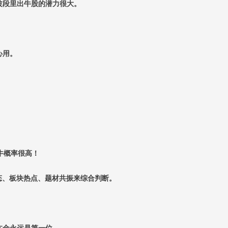
波段里出牛股的潜力很大。
心用。
牛概率很高！
形态、板块热点、题材共振来综合判断。
本金永远是第一位。