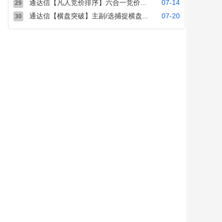
通达信【凡人竞价排序】六合一竞价...
07-14
29
通达信【横盘突破】主副/选捕捉横盘...
07-20
30