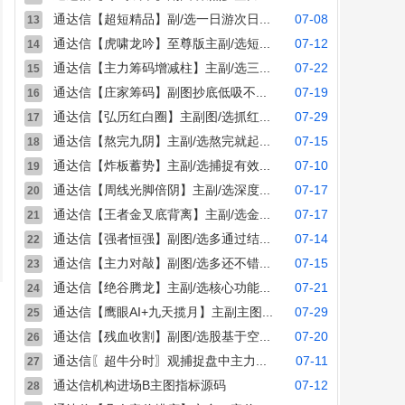
通达信【超短精品】副/选一日游次日...
07-08
13
通达信【虎啸龙吟】至尊版主副/选短...
07-12
14
通达信【主力筹码增减柱】主副/选三...
07-22
15
通达信【庄家筹码】副图抄底低吸不...
07-19
16
通达信【弘历红白圈】主副图/选抓红...
07-29
17
通达信【熬完九阴】主副/选熬完就起...
07-15
18
通达信【炸板蓄势】主副/选捕捉有效...
07-10
19
通达信【周线光脚倍阴】主副/选深度...
07-17
20
通达信【王者金叉底背离】主副/选金...
07-17
21
通达信【强者恒强】副图/选多通过结...
07-14
22
通达信【主力对敲】副图/选多还不错...
07-15
23
通达信【绝谷腾龙】主副/选核心功能...
07-21
24
通达信【鹰眼AI+九天揽月】主副主图...
07-29
25
通达信【残血收割】副图/选股基于空...
07-20
26
通达信〖超牛分时〗观捕捉盘中主力...
07-11
27
通达信机构进场B主图指标源码
07-12
28