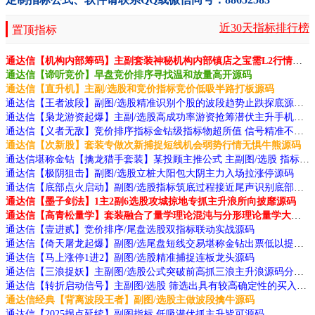
近30天指标排行榜
置顶指标
通达信【机构内部筹码】主副套装神秘机构内部镇店之宝需L2行情支持源码
通达信【谛听竞价】早盘竞价排序寻找温和放量高开源码
通达信【直升机】主副/选股和竞价指标竞价低吸半路打板源码
通达信【王者波段】副图/选股精准识别个股的波段趋势止跌探底源码
通达信【枭龙游资起爆】主副/选股高成功率游资抢筹潜伏主升手机电脑通用源码
通达信【义者无敌】竞价排序指标金钻级指标物超所值 信号精准不漂移源码
通达信【次新股】套装专做次新捕捉短线机会弱势行情无惧牛熊源码
通达信堪称金钻【擒龙猎手套装】某投顾主推公式 主副图/选股 指标源码源码分享 附图
通达信【极阴狙击】副图/选股立桩大阳包大阴主力入场拉涨停源码
通达信【底部点火启动】副图/选股指标筑底过程接近尾声识别底部特征源码
通达信【墨子剑法】1主2副6选股攻城掠地专抓主升浪所向披靡源码
通达信【高青松量学】套装融合了量学理论混沌与分形理论量学大师作品源码
通达信【壹进贰】竞价排序/尾盘选股双指标联动实战源码
通达信【倚天屠龙起爆】副图/选尾盘短线交易堪称金钻出票低以提高交易胜率源码
通达信【马上涨停1进2】副图/选股精准捕捉连板龙头源码
通达信【三浪捉妖】主副图/选股公式突破前高抓三浪主升浪源码分享
通达信【转折启动信号】主副图/选股 筛选出具有较高确定性的买入信号指标源码
通达信经典【背离波段王者】副图/选股主做波段擒牛源码
通达信【2025拐点延续】副图指标 低吸潜伏抓主升皆可源码