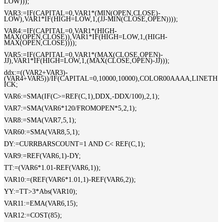
LOW)));
VAR3:=IF(CAPITAL=0,VAR1*(MIN(OPEN,CLOSE)-
LOW),VAR1*IF(HIGH=LOW,1,(JJ-MIN(CLOSE,OPEN))));
VAR4:=IF(CAPITAL=0,VAR1*(HIGH-
MAX(OPEN,CLOSE)),VAR1*IF(HIGH=LOW,1,(HIGH-
MAX(OPEN,CLOSE))));
VAR5:=IF(CAPITAL=0,VAR1*(MAX(CLOSE,OPEN)-
JJ),VAR1*IF(HIGH=LOW,1,(MAX(CLOSE,OPEN)-JJ)));
ddx:=((VAR2+VAR3)-
(VAR4+VAR5))/IF(CAPITAL=0,10000,10000),COLOR00AAAA,LINETH
ICK;
VAR6:=SMA(IF(C>=REF(C,1),DDX,-DDX/100),2,1);
VAR7:=SMA(VAR6*120/FROMOPEN*5,2,1);
VAR8:=SMA(VAR7,5,1);
VAR60:=SMA(VAR8,5,1);
DY:=CURRBARSCOUNT=1 AND C< REF(C,1);
VAR9:=REF(VAR6,1)-DY;
TT:=(VAR6*1.01-REF(VAR6,1));
VAR10:=(REF(VAR6*1.01,1)-REF(VAR6,2));
YY:=TT>3*Abs(VAR10);
VAR11:=EMA(VAR6,15);
VAR12:=COST(85);