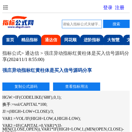
首页
精品指标
通达信
同花顺
进阶指标
大智慧
文
指标公式
>
通达信
>
强庄异动指标红黄柱体是买入信号源码分
享
(
2024/11/1 8:55:00
)
强庄异动指标红黄柱体是买入信号源码分享
HGW:=IF(CODELIKE('688'),0,1);
换手:=vol/CAPITAL*100;
JJ:=(HIGH+LOW+CLOSE)/3;
VAR1:=VOL/IF(HIGH=LOW,4,HIGH-LOW);
VAR2:=IF(CAPITAL=0,VAR1*(JJ-
MIN(CLOSE,OPEN)),VAR1*IF(HIGH=LOW,1,(MIN(OPEN,CLOSE)-