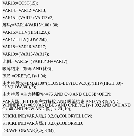
VAR13:=COST(15);
VAR14:=VAR12-VAR13;
VAR15:=(VAR12+VAR13)/2;
筹码:=VAR14/VAR15*100< 30;
VAR16:=HHV(HIGH,250);
VAR17:=LLV(LOW,250);
VAR18:=VAR16-VAR17;
VAR19:=(VAR15-VAR17);
比例:=VAR15< (VAR18*04+VAR17);
吸筹结束:=筹码 AND 比例;
BU5:=C/REF(C,1)>1.04;
主力持股%:=EMA(100*(CLOSE-LLV(LOW,30))/(HHV(HIGH,30)-
LLV(LOW,30)),3);
主力持股:=主力持股%>=75 AND C>0 AND CLOSE>OPEN;
VAR入场:=FILTER(主力持股 AND 吸筹结束 AND VAR19 AND
WINNER(C)>=0.90 AND BU5 AND C/REF(C,1)>1.092 AND C=H AND
C< 40 AND HGW AND 换手< 20 ,10);
STICKLINE(VAR入场,2,0,2,0),COLORYELLOW;
STICKLINE(VAR入场,1,0,2,0),COLORRED;
DRAWICON(VAR入场,3,34);